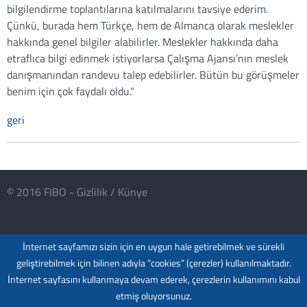
bilgilendirme toplantılarına katılmalarını tavsiye ederim.
Çünkü, burada hem Türkçe, hem de Almanca olarak meslekler
hakkında genel bilgiler alabilirler. Meslekler hakkında daha
etraflıca bilgi edinmek istiyorlarsa Çalışma Ajansı’nın meslek
danışmanından randevu talep edebilirler. Bütün bu görüşmeler
benim için çok faydalı oldu.“
geri
© 2016 FIBO -
Gizlilik
/
Künye
İnternet sayfamızı sizin için en uygun hale getirebilmek ve sürekli
geliştirebilmek için bilinen adıyla “cookies” (çerezler) kullanılmaktadır.
İnternet sayfasını kullanmaya devam ederek, çerezlerin kullanımını kabul
etmiş oluyorsunuz.