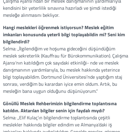
Çalışma Ajansı’ndan bir meslek danışmanının yardımlarıyla
kendisini bir yeterlilik sınavına hazırladı ve şimdi istediği
mesleğe alınmasını bekliyor.
Hangi meslekleri öğrenmek istiyorsun? Meslek eğitim
imkanları konusunda yeterli bilgi toplayabildin mi? Seni kim
bilgilendirdi?
Selma:
„İlgilendiğim ve hoşuma gideceğini düşündüğüm
meslek sekreterlik (Kauffrau für Bürokommunikation). Çalışma
Ajansı’nın katıldığım çok sayıdaki etkinliği- nde ve meslek
danışmanının yardımlarıyla, bu meslek hakkında yeterince
bilgi toplayabildim. Dortmund Üniversitesi’nde yaptığım staj
sonrası, verdiğim bu karardan iyice emin oldum. Artık, bu
mesleğin bana uygun olduğunu düşünüyorum.“
Gönüllü Meslek Rehberimizin bilgilendirme toplantısına
katıldın. Aktarılan bilgiler senin için faydalı mıydı?
Selma
:
„Elif Kulaç’ın bilgilendirme toplantısında çeşitli
meslekler hakkında bilgiler edindim ve Almanya’daki iş
imkanları hakkında aydınlatıldım. Genelde gençler, göçmen