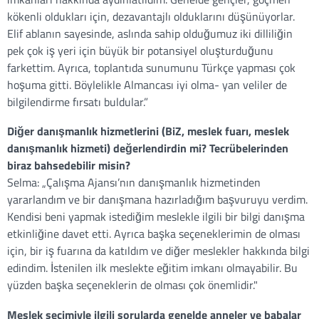
kökenli oldukları için, dezavantajlı olduklarını düşünüyorlar.
Elif ablanın sayesinde, aslında sahip olduğumuz iki dilliliğin
pek çok iş yeri için büyük bir potansiyel oluşturduğunu
farkettim. Ayrıca, toplantıda sunumunu Türkçe yapması çok
hoşuma gitti. Böylelikle Almancası iyi olma- yan veliler de
bilgilendirme fırsatı buldular.”
Diğer danışmanlık hizmetlerini (BiZ, meslek fuarı, meslek
danışmanlık hizmeti) değerlendirdin mi? Tecrübelerinden
biraz bahsedebilir misin?
Selma
:
„Çalışma Ajansı’nın danışmanlık hizmetinden
yararlandım ve bir danışmana hazırladığım başvuruyu verdim.
Kendisi beni yapmak istediğim meslekle ilgili bir bilgi danışma
etkinliğine davet etti. Ayrıca başka seçeneklerimin de olması
için, bir iş fuarına da katıldım ve diğer meslekler hakkında bilgi
edindim. İstenilen ilk meslekte eğitim imkanı olmayabilir. Bu
yüzden başka seçeneklerin de olması çok önemlidir."
Meslek seçimiyle ilgili sorularda genelde anneler ve babalar